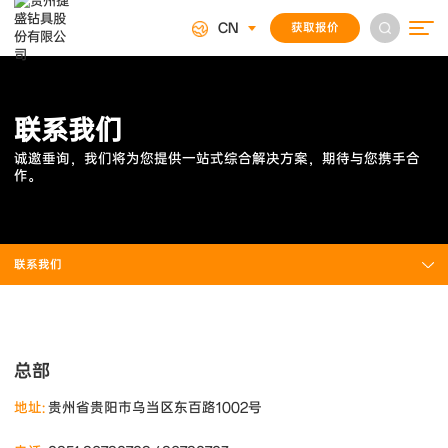
CN
获取报价
联
系
我
们
诚
邀
垂
询
，
我
们
将
为
您
提
供
一
站
式
综
合
解
决
方
案
，
期
待
与
您
携
手
合
作
。
联系我们
总部
地址:
贵州省贵阳市乌当区东百路1002号