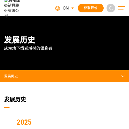
CN
获取报价
发
展
历
史
成
为
地
下
凿
岩
耗
材
的
领
跑
者
发展历史
发展历史
2025