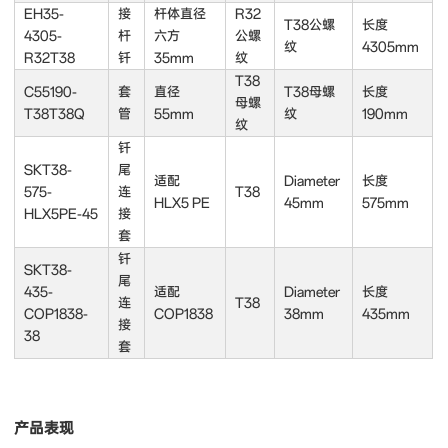
EH35-
接
杆体直径
R32
T38公螺
长度
4305-
杆
六方
公螺
纹
4305mm
R32T38
钎
35mm
纹
T38
C55190-
套
直径
T38母螺
长度
母螺
T38T38Q
管
55mm
纹
190mm
纹
钎
SKT38-
尾
适配
Diameter
长度
575-
连
T38
HLX5 PE
45mm
575mm
HLX5PE-45
接
套
钎
SKT38-
尾
435-
适配
Diameter
长度
连
T38
COP1838-
COP1838
38mm
435mm
接
38
套
产品表现