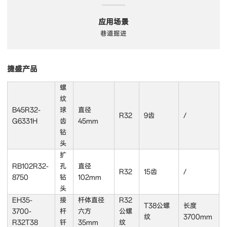
应用场景
巷道掘进
捷盛产品
螺
纹
B45R32-
球
直径
R32
9齿
/
G6331H
齿
45mm
钻
头
扩
RB102R32-
孔
直径
R32
15齿
/
8750
钻
102mm
头
EH35-
接
杆体直径
R32
T38公螺
长度
3700-
杆
六方
公螺
纹
3700mm
R32T38
钎
35mm
纹